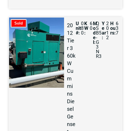
U
0
K
6
M
Q
Y
2
H
6
Sold
20
nit
8
W
0
o
S
e
0
ou
3
12
#:
0
:
d
B5
ar
1
rs:
7
e
-
:
2
Tie
l:
G
3
r 3
N
60k
R3
W
Cu
m
mi
ns
Die
sel
Ge
nse