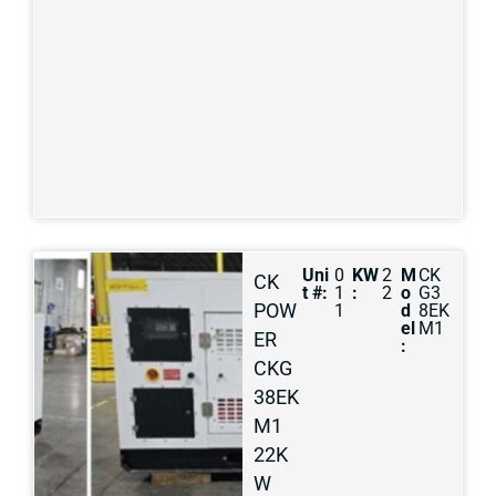
Uni
0
KW
2
M
CK
CK
t #:
1
:
2
o
G3
POW
1
d
8EK
el
M1
ER
:
CKG
38EK
M1
22K
W