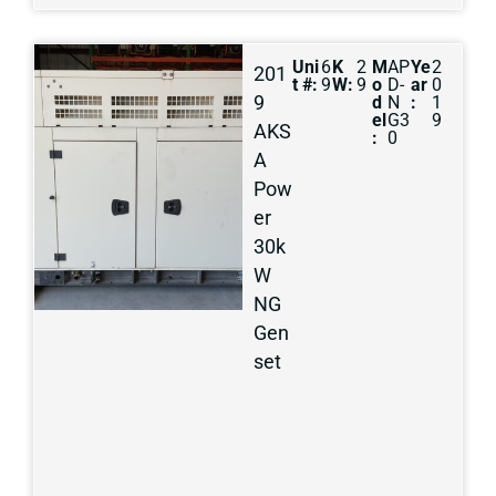
Uni
6
K
2
M
AP
Ye
2
201
t #:
9
W:
9
o
D-
ar
0
9
d
N
:
1
el
G3
9
AKS
:
0
A
Pow
er
30k
W
NG
Gen
set