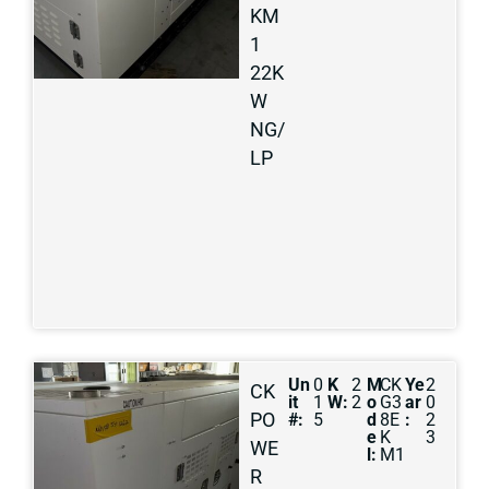
KM
1
22K
W
NG/
LP
Un
0
K
2
M
CK
Ye
2
CK
it
1
W:
2
o
G3
ar
0
PO
#:
5
d
8E
:
2
e
K
3
WE
l:
M1
R