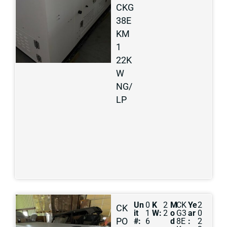
CKG
38E
KM
1
22K
W
NG/
LP
Un
0
K
2
M
CK
Ye
2
CK
it
1
W:
2
o
G3
ar
0
PO
#:
6
d
8E
:
2