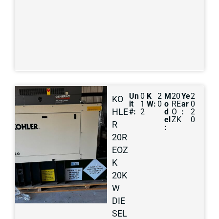
Un
0
K
2
M
20
Ye
2
KO
it
1
W:
0
o
RE
ar
0
HLE
#:
2
d
O
:
2
el
ZK
0
R
:
20R
EOZ
K
20K
W
DIE
SEL