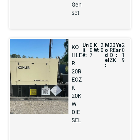
Gen
set
Un
0
K
2
M
20
Ye
2
KO
it
0
W:
0
o
RE
ar
0
HLE
#:
7
d
O
:
1
el
ZK
9
R
:
20R
EOZ
K
20K
W
DIE
SEL