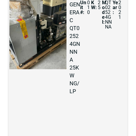
Un
0
K
2
M
QT
Ye
2
GEN
it
1
W:
5
o
02
ar
0
ERA
#:
0
d
52
:
2
e
4G
1
C
l:
NN
NA
QT0
252
4GN
NN
A
25K
W
NG/
LP