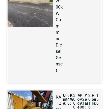
20
00k
W
Cu
m
mi
ns
Die
sel
Ge
nse
t
U
0
K
3
M
A
Y
2
H
1
KA
nit
4
W
0
o
A2
e
0
ou
5
TO
#:
0
:
0
d
93
ar
1
rs:
6
0
e
08
:
6