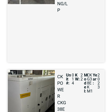
NG/L
P
Un
0
K
2
M
CK
Ye
2
CK
it
1
W:
2
o
G3
ar
0
PO
#:
4
d
8E
:
2
e
K
3
WE
l:
M1
R
CKG
38E