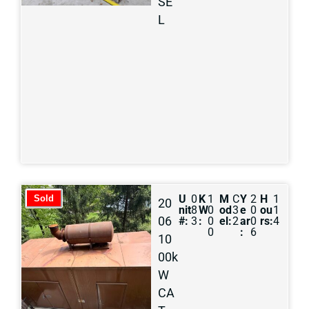
SE
L
U
0
K
1
M
C
Y
2
H
1
Sold
20
nit
8
W
0
od
3
e
0
ou
1
06
#:
3
:
0
el:
2
ar
0
rs:
4
0
:
6
10
00k
W
CA