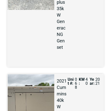
plus
35k
W
Gen
erac
NG
Gen
set
Uni
0
KW
4
Ye
20
2021
t #:
6
:
0
ar:
21
Cum
8
mins
40k
W