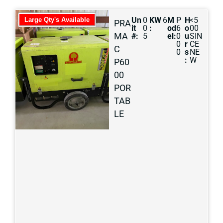
Un
0
KW
6
M
P
H
<5
Large Qty's Available
PRA
it
0
:
od
6
o
00
MA
#:
5
el:
0
u
SIN
0
r
CE
C
0
s
NE
:
W
P60
00
POR
TAB
LE